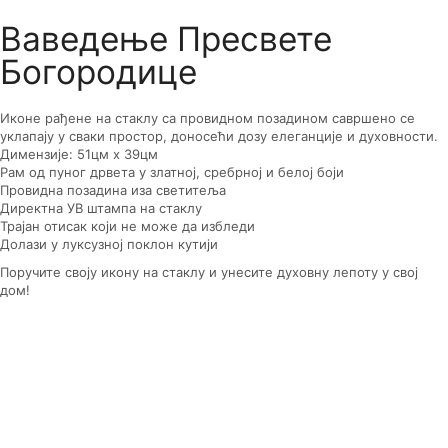
Ваведење Пресвете
Богородице
Иконе рађене на стаклу са провидном позадином савршено се
уклапају у сваки простор, доносећи дозу елеганције и духовности.
Димензије: 51цм x 39цм
Рам од пуног дрвета у златној, сребрној и белој боји
Провидна позадина иза светитеља
Директна УВ штампа на стаклу
Трајан отисак који не може да избледи
Долази у луксузној поклон кутији
Поручите своју икону на стаклу и унесите духовну лепоту у свој
дом!