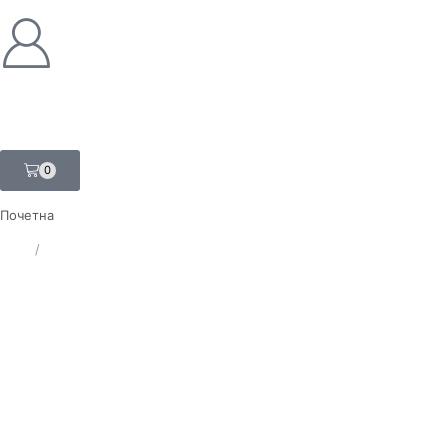
0
Почетна
ЛАТ
/
ЋИР