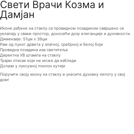
Свети Врачи Козма и
Дамјан
Иконе рађене на стаклу са провидном позадином савршено се
уклапају у сваки простор, доносећи дозу елеганције и духовности.
Димензије: 51цм x 39цм
Рам од пуног дрвета у златној, сребрној и белој боји
Провидна позадина иза светитеља
Директна УВ штампа на стаклу
Трајан отисак који не може да избледи
Долази у луксузној поклон кутији
Поручите своју икону на стаклу и унесите духовну лепоту у свој
дом!