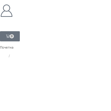
0
Почетна
ЛАТ
/
ЋИР