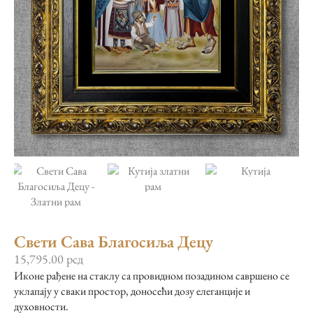
Свети Сава Благосиља Децу
15,795.00
рсд
Иконе рађене на стаклу са провидном позадином савршено се
уклапају у сваки простор, доносећи дозу елеганције и
духовности.