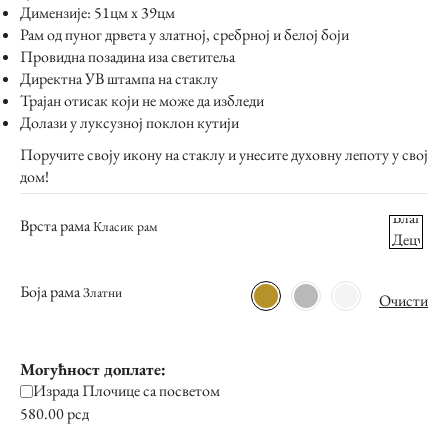
Димензије: 51цм x 39цм
Рам од пуног дрвета у златној, сребрној и белој боји
Провидна позадина иза светитеља
Директна УВ штампа на стаклу
Трајан отисак који не може да избледи
Долази у луксузној поклон кутији
Поручите своју икону на стаклу и унесите духовну лепоту у свој
дом!
Врста рама
Боја рама
Очисти
Могућност доплате:
Израда Плочице са посветом
580.00
рсд