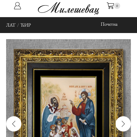
0
Почетна
ЛАТ
/
ЋИР