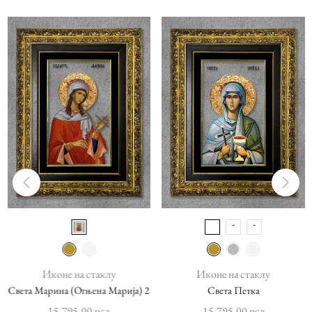
Иконе на стаклу
Иконе на стаклу
Света Марина (Огњена Марија) 2
Света Петка
15,795.00
рсд
15,795.00
рсд