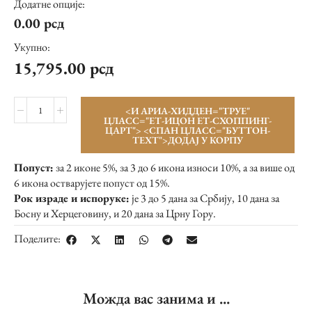
Додатне опције:
0.00
рсд
Укупно:
15,795.00
рсд
<И АРИА-ХИДДЕН="ТРУЕ"
ЦЛАСС="ЕТ-ИЦОН ЕТ-СХОППИНГ-
ЦАРТ">
<СПАН ЦЛАСС="БУТТОН-
ТЕXТ">ДОДАЈ У КОРПУ
Попуст:
за 2 иконе 5%, за 3 до 6 икона износи 10%, а за више од
6 икона остварујете попуст од 15%.
Рок израде и испоруке:
је 3 до 5 дана за Србију, 10 дана за
Босну и Херцеговину, и 20 дана за Црну Гору.
Поделите:
Можда вас занима и ...