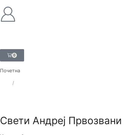
0
Почетна
ЛАТ
/
ЋИР
Свети Андреј Првозвани