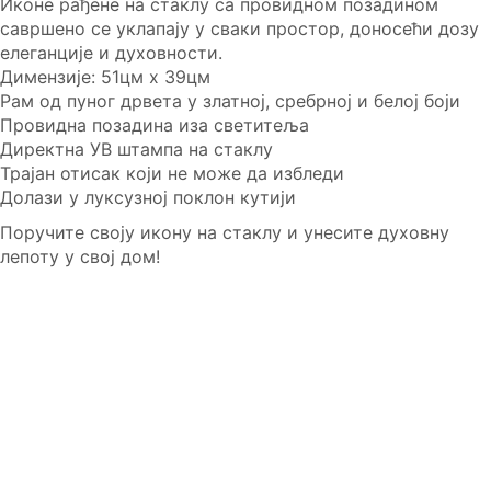
Иконе рађене на стаклу са провидном позадином
савршено се уклапају у сваки простор, доносећи дозу
елеганције и духовности.
Димензије: 51цм x 39цм
Рам од пуног дрвета у златној, сребрној и белој боји
Провидна позадина иза светитеља
Директна УВ штампа на стаклу
Трајан отисак који не може да избледи
Долази у луксузној поклон кутији
Поручите своју икону на стаклу и унесите духовну
лепоту у свој дом!