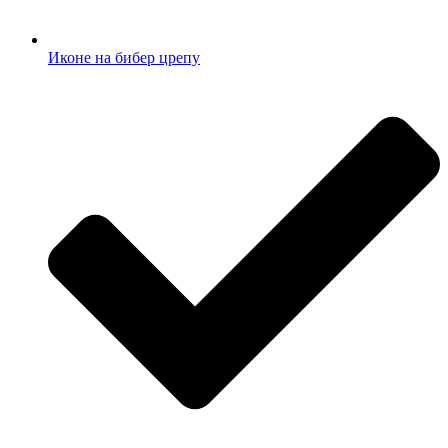
Иконе на бибер црепу