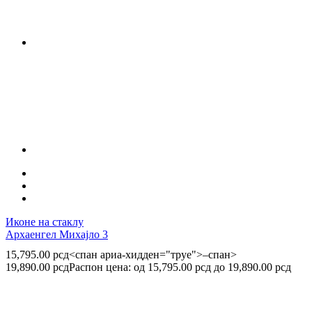
Иконе на стаклу
Архаенгел Михајло 3
15,795.00
рсд
<спан ариа-хидден="труе">–спан>
19,890.00
рсд
Распон цена: од 15,795.00 рсд до 19,890.00 рсд