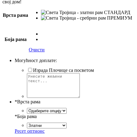
свој дом!
Врста рама
Боја рама
Очисти
Могућност доплате:
Израда Плочице са посветом
*
Врста рама
*
Боја рама
Ресет оптионс