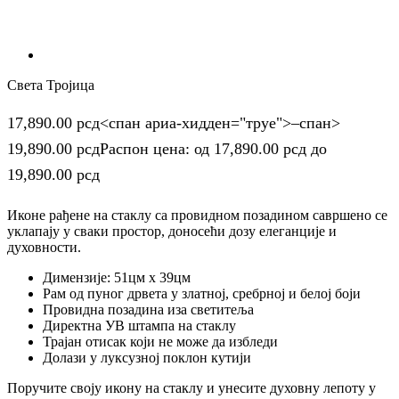
Света Тројица
17,890.00
рсд
<спан ариа-хидден="труе">–спан>
19,890.00
рсд
Распон цена: од 17,890.00 рсд до
19,890.00 рсд
Иконе рађене на стаклу са провидном позадином савршено се
уклапају у сваки простор, доносећи дозу елеганције и
духовности.
Димензије: 51цм x 39цм
Рам од пуног дрвета у златној, сребрној и белој боји
Провидна позадина иза светитеља
Директна УВ штампа на стаклу
Трајан отисак који не може да избледи
Долази у луксузној поклон кутији
Поручите своју икону на стаклу и унесите духовну лепоту у