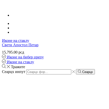
Иконе на стаклу
Свети Апостол Петар
15,795.00
рсд
Иконе на бибер црепу
Иконе на стаклу
Тражите
Сеарцх инпут
Сеарцх