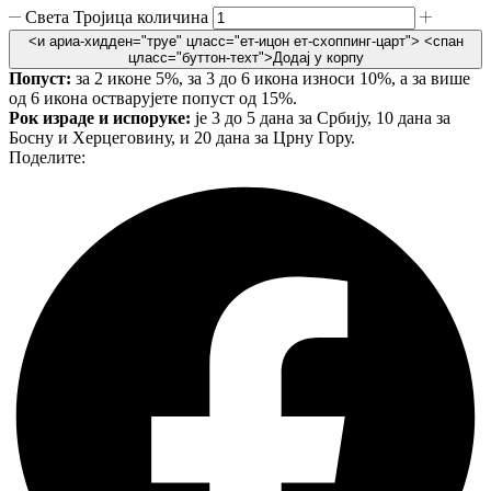
Света Тројица количина
<и ариа-хидден="труе" цласс="ет-ицон ет-схоппинг-царт">
<спан
цласс="буттон-теxт">Додај у корпу
Попуст:
за 2 иконе 5%, за 3 до 6 икона износи 10%, а за више
од 6 икона остварујете попуст од 15%.
Рок израде и испоруке:
је 3 до 5 дана за Србију, 10 дана за
Босну и Херцеговину, и 20 дана за Црну Гору.
Поделите: