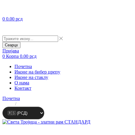
0
0.00
рсд
Сеарцх
Пријава
0
Корпа
0.00
рсд
Почетна
Иконе на бибер црепу
Иконе на стаклу
О нама
Контакт
Почетна
ЛАТ
/
ЋИР