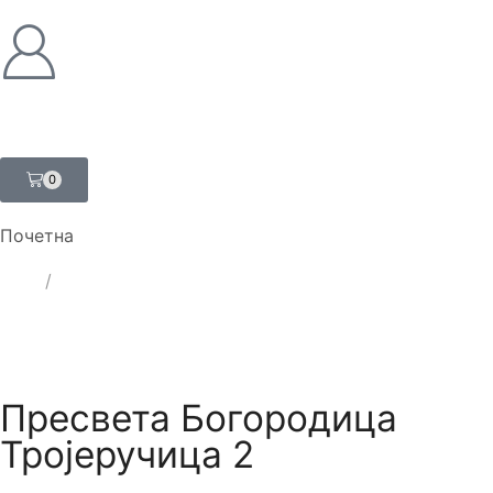
0
Почетна
ЛАТ
/
ЋИР
Пресвета Богородица
Тројеручица 2