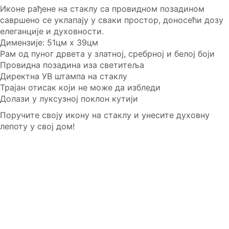
Иконе рађене на стаклу са провидном позадином
савршено се уклапају у сваки простор, доносећи дозу
елеганције и духовности.
Димензије: 51цм x 39цм
Рам од пуног дрвета у златној, сребрној и белој боји
Провидна позадина иза светитеља
Директна УВ штампа на стаклу
Трајан отисак који не може да избледи
Долази у луксузној поклон кутији
Поручите своју икону на стаклу и унесите духовну
лепоту у свој дом!