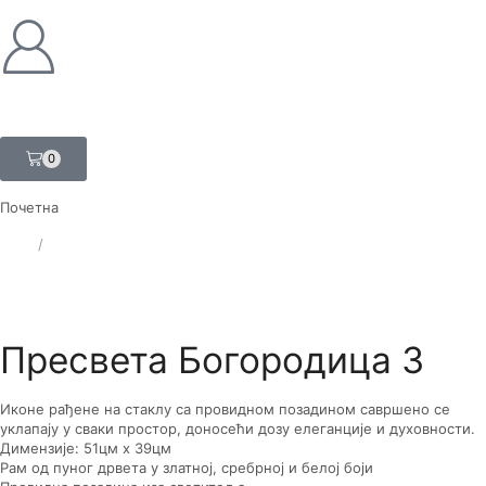
0
Почетна
ЛАТ
/
ЋИР
Пресвета Богородица 3
Иконе рађене на стаклу са провидном позадином савршено се
уклапају у сваки простор, доносећи дозу елеганције и духовности.
Димензије: 51цм x 39цм
Рам од пуног дрвета у златној, сребрној и белој боји