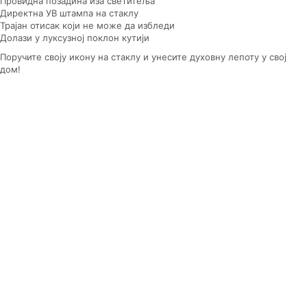
Провидна позадина иза светитеља
Директна УВ штампа на стаклу
Трајан отисак који не може да избледи
Долази у луксузној поклон кутији
Поручите своју икону на стаклу и унесите духовну лепоту у свој
дом!