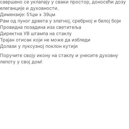
савршено се уклапају у сваки простор, доносећи дозу
елеганције и духовности.
Димензије: 51цм x 39цм
Рам од пуног дрвета у златној, сребрној и белој боји
Провидна позадина иза светитеља
Директна УВ штампа на стаклу
Трајан отисак који не може да избледи
Долази у луксузној поклон кутији
Поручите своју икону на стаклу и унесите духовну
лепоту у свој дом!