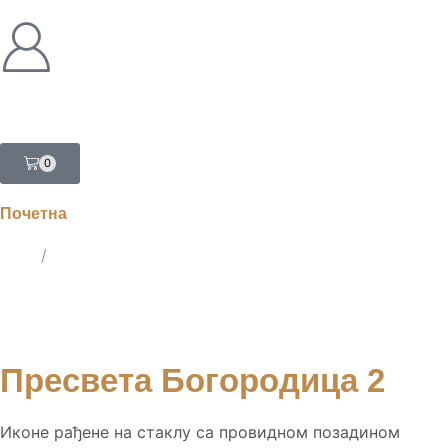
0
Почетна
ЛАТ
/
ЋИР
Пресвета Богородица 2
Иконе рађене на стаклу са провидном позадином