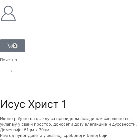
0
Почетна
ЛАТ
/
ЋИР
Исус Христ 1
Иконе рађене на стаклу са провидном позадином савршено се
уклапају у сваки простор, доносећи дозу елеганције и духовности.
Димензије: 51цм x 39цм
Рам од пуног дрвета у златној, сребрној и белој боји