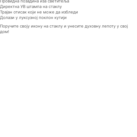
Провидна позадина иза светитеља
Директна УВ штампа на стаклу
Трајан отисак који не може да избледи
Долази у луксузној поклон кутији
Поручите своју икону на стаклу и унесите духовну лепоту у свој
дом!