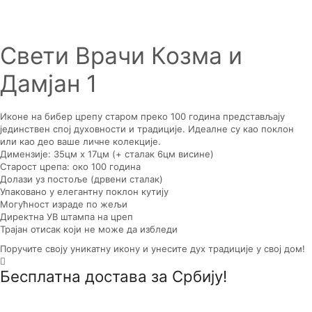
Свети Врачи Козма и
Дамјан 1
Иконе на бибер црепу старом преко 100 година представљају
јединствен спој духовности и традиције. Идеалне су као поклон
или као део ваше личне колекције.
Димензије: 35цм x 17цм (+ сталак 6цм висине)
Старост црепа: око 100 година
Долази уз постоље (дрвени сталак)
Упаковано у елегантну поклон кутију
Могућност израде по жељи
Директна УВ штампа на цреп
Трајан отисак који не може да избледи
Поручите своју уникатну икону и унесите дух традиције у свој дом!
Бесплатна достава за Србију!