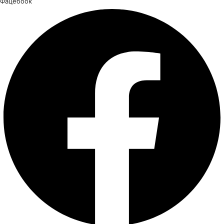
Фацебоок