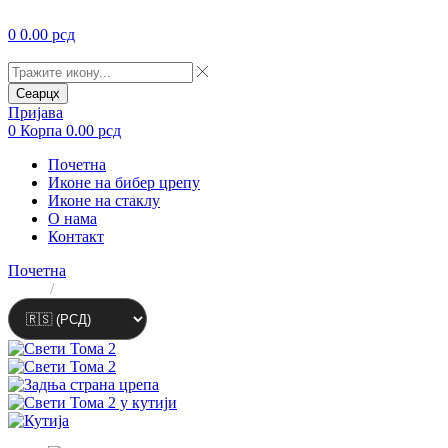
0
0.00
рсд
Сеарцх
Пријава
0
Корпа
0.00
рсд
Почетна
Иконе на бибер црепу
Иконе на стаклу
О нама
Контакт
Почетна
ЛАТ
/
ЋИР