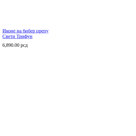
Иконе на бибер црепу
Свети Трифун
6,890.00
рсд