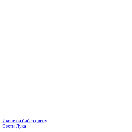
Иконе на бибер црепу
Свети Лука