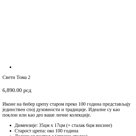
Свети Тома 2
6,890.00
рсд
Иконе на бибер црепу старом преко 100 година представљају
јединствен спој духовности и традиције. Идеалне су као
поклон или као део ваше личне колекције.
Димензије: 35цм x 17цм (+ сталак 6цм висине)
Старост црепа: око 100 година