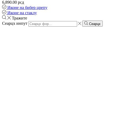
6,890.00
рсд
Иконе на бибер црепу
Иконе на стаклу
Тражите
Сеарцх инпут
Сеарцх