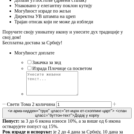
Долази уз постоље (дрвени сталак)
Упаковано у елегантну поклон кутију
Могућност израде по жељи
Директна УВ штампа на цреп
Трајан отисак који не може да избледи
Поручите своју уникатну икону и унесите дух традиције у
свој дом!
Бесплатна достава за Србију!
Могућност доплате
Закачка за зид
Израда Плочице са посветом
Свети Тома 2 количина
<и ариа-хидден="труе" цласс="ет-ицон ет-схоппинг-царт">
<спан
цласс="буттон-теxт">Додај у корпу
Попуст:
за 3 до 6 икона износи 10%, а за више од 6 икона
остварујете попуст од 15%.
Рок израде и испоруке:
је 2 до 4 дана за Србију, 10 дана за