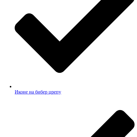
Иконе на бибер црепу