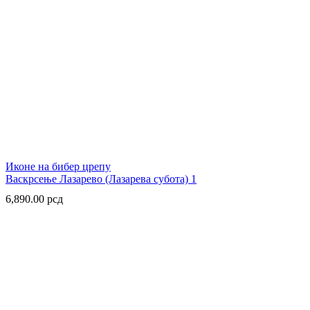
Иконе на бибер црепу
Васкрсење Лазарево (Лазарева субота) 1
6,890.00
рсд