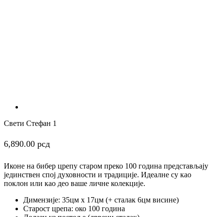
Свети Стефан 1
6,890.00
рсд
Иконе на бибер црепу старом преко 100 година представљају
јединствен спој духовности и традиције. Идеалне су као
поклон или као део ваше личне колекције.
Димензије: 35цм x 17цм (+ сталак 6цм висине)
Старост црепа: око 100 година