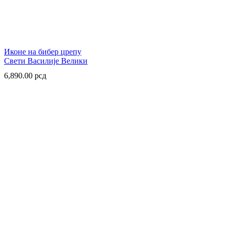
Иконе на бибер црепу
Свети Василије Велики
6,890.00
рсд