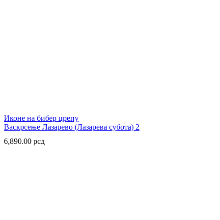
Иконе на бибер црепу
Васкрсење Лазарево (Лазарева субота) 2
6,890.00
рсд