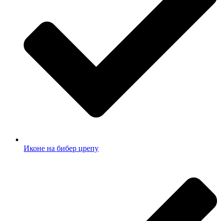
Иконе на бибер црепу