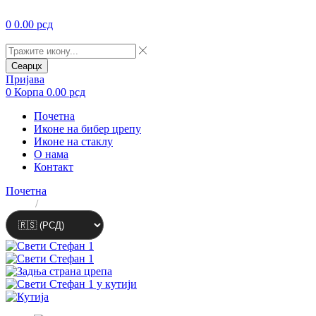
0
0.00
рсд
Сеарцх
Пријава
0
Корпа
0.00
рсд
Почетна
Иконе на бибер црепу
Иконе на стаклу
О нама
Контакт
Почетна
ЛАТ
/
ЋИР