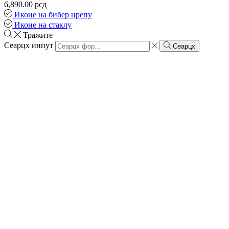
6,890.00
рсд
Иконе на бибер црепу
Иконе на стаклу
Тражите
Сеарцх инпут
Сеарцх