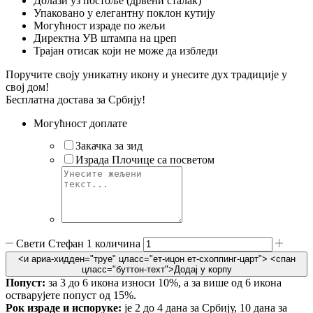
Долази уз постоље (дрвени сталак)
Упаковано у елегантну поклон кутију
Могућност израде по жељи
Директна УВ штампа на цреп
Трајан отисак који не може да избледи
Поручите своју уникатну икону и унесите дух традиције у
свој дом!
Бесплатна достава за Србију!
Могућност доплате
Закачка за зид
Израда Плочице са посветом
Свети Стефан 1 количина
<и ариа-хидден="труе" цласс="ет-ицон ет-схоппинг-царт">
<спан
цласс="буттон-теxт">Додај у корпу
Попуст:
за 3 до 6 икона износи 10%, а за више од 6 икона
остварујете попуст од 15%.
Рок израде и испоруке:
је 2 до 4 дана за Србију, 10 дана за