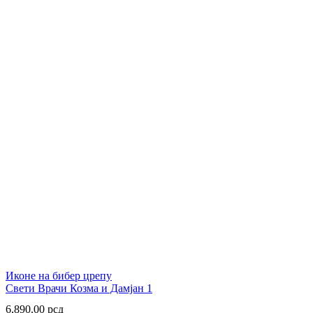
Иконе на бибер црепу
Свети Врачи Козма и Дамјан 1
6,890.00
рсд