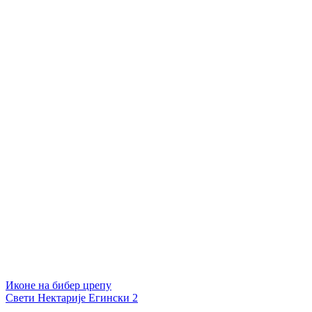
Иконе на бибер црепу
Свети Нектарије Егински 2