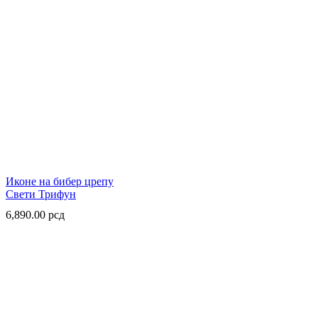
Иконе на бибер црепу
Свети Трифун
6,890.00
рсд