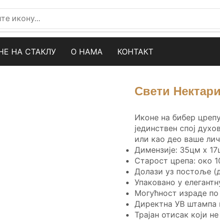
НЕ НА СТАКЛУ
О НАМА
КОНТАКТ
Свети Нектари
Иконе на бибер цреп
јединствен спој духо
или као део ваше лич
Димензије: 35цм x 17
Старост црепа: око 1
Долази уз постоље (
Упаковано у елегантн
Могућност израде п
Директна УВ штампа 
Трајан отисак који н