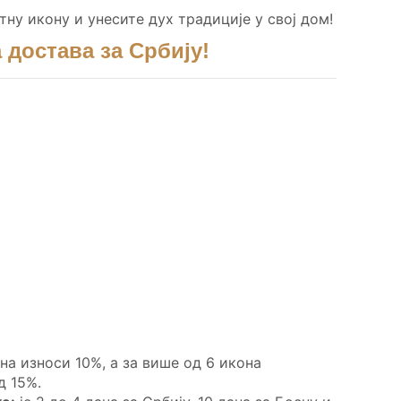
тну икону и унесите дух традиције у свој дом!
 достава за Србију!
она износи 10%, а за више од 6 икона
д 15%.