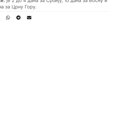
е:
је 2 до 4 дана за Србију, 10 дана за Босну и
на за Црну Гору.