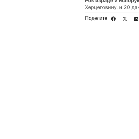
Рок израде и испорук
Херцеговину, и 20 да
Поделите: