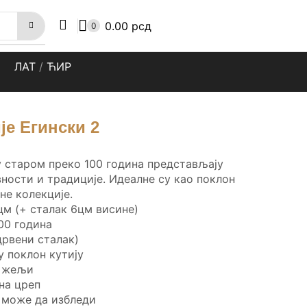
0.00
рсд
0
ЛАТ
/
ЋИР
је Егински 2
у старом преко 100 година представљају
вности и традиције. Идеалне су као поклон
не колекције.
цм (+ сталак 6цм висине)
00 година
дрвени сталак)
у поклон кутију
о жељи
на цреп
е може да избледи