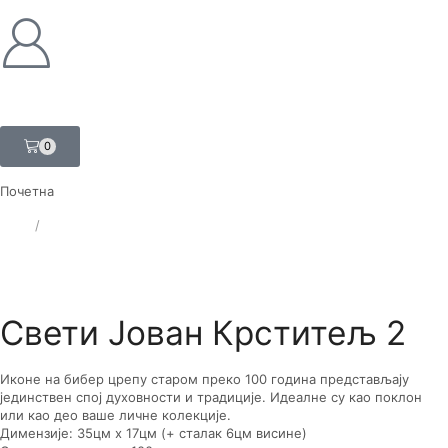
0
Почетна
ЛАТ
/
ЋИР
Свети Јован Крститељ 2
Иконе на бибер црепу старом преко 100 година представљају
јединствен спој духовности и традиције. Идеалне су као поклон
или као део ваше личне колекције.
Димензије: 35цм x 17цм (+ сталак 6цм висине)