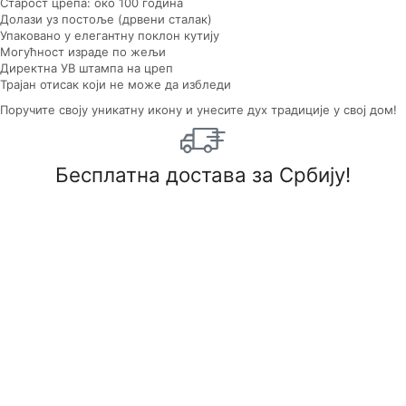
Старост црепа: око 100 година
Долази уз постоље (дрвени сталак)
Упаковано у елегантну поклон кутију
Могућност израде по жељи
Директна УВ штампа на цреп
Трајан отисак који не може да избледи
Поручите своју уникатну икону и унесите дух традиције у свој дом!
Бесплатна достава за Србију!