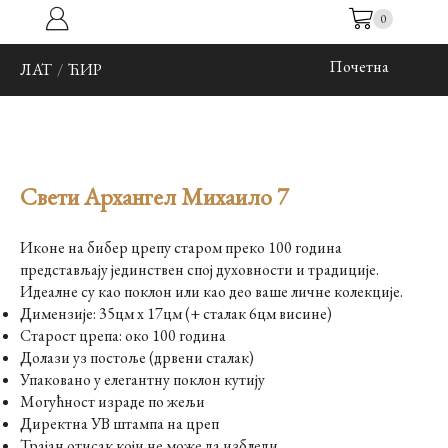
0
Почетна
ЛАТ
/
ЋИР
Свети Архангел Михаило 7
Иконе на бибер црепу старом преко 100 година
представљају јединствен спој духовности и традиције.
Идеалне су као поклон или као део ваше личне колекције.
Димензије: 35цм x 17цм (+ сталак 6цм висине)
Старост црепа: око 100 година
Долази уз постоље (дрвени сталак)
Упаковано у елегантну поклон кутију
Могућност израде по жељи
Директна УВ штампа на цреп
Трајан отисак који не може да избледи