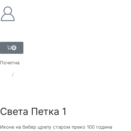
0
Почетна
ЛАТ
/
ЋИР
Света Петка 1
Иконе на бибер црепу старом преко 100 година