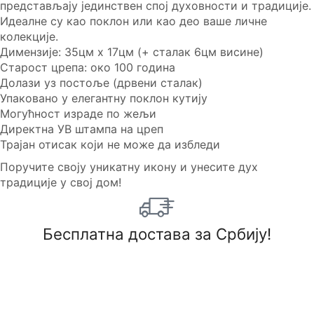
представљају јединствен спој духовности и традиције.
Идеалне су као поклон или као део ваше личне
колекције.
Димензије: 35цм x 17цм (+ сталак 6цм висине)
Старост црепа: око 100 година
Долази уз постоље (дрвени сталак)
Упаковано у елегантну поклон кутију
Могућност израде по жељи
Директна УВ штампа на цреп
Трајан отисак који не може да избледи
Поручите своју уникатну икону и унесите дух
традиције у свој дом!
Бесплатна достава за Србију!