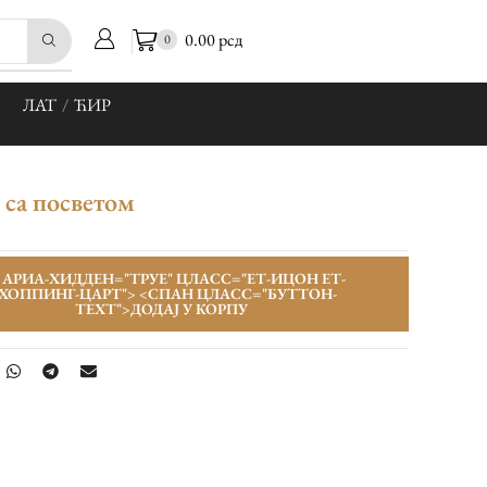
0.00
рсд
0
ЛАТ
/
ЋИР
са посветом
 АРИА-ХИДДЕН="ТРУЕ" ЦЛАСС="ЕТ-ИЦОН ЕТ-
ХОППИНГ-ЦАРТ">
<СПАН ЦЛАСС="БУТТОН-
ТЕXТ">ДОДАЈ У КОРПУ