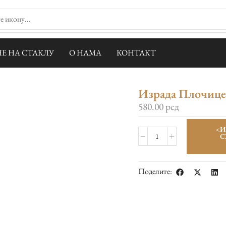
Е НА СТАКЛУ
О НАМА
КОНТАКТ
Израда Плочице 
580.00
рсд
<И
С
Поделите: