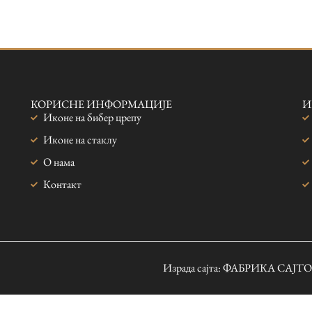
КОРИСНЕ ИНФОРМАЦИЈЕ
И
Иконе на бибер црепу
Иконе на стаклу
О нама
Контакт
Израда сајта: ФАБРИКА САЈТ